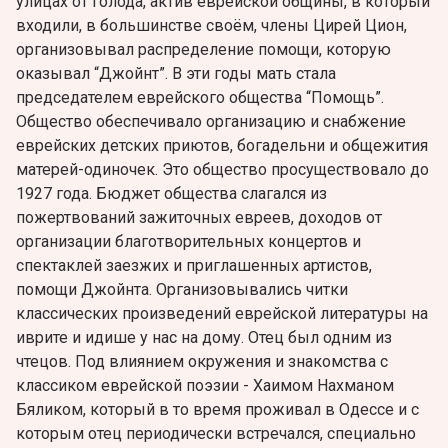
улицах от голода, актив еврейской общины, в который
входили, в большинстве своём, члены Цирей Цион,
организовывал распределение помощи, которую
оказывал “Джойнт”. В эти годы мать стала
председателем eврейского общества “Помощь”.
Общество обеспечивало организацию и снабжение
еврейских детских приютов, богадельни и oбщежития
матерей-одиночек. Это общество просуществовало до
1927 года. Бюджет общества слагался из
пожертвований зажиточных евреев, доходов от
организации благотворительных концертов и
спектаклей заезжих и приглашенных артистов,
помощи Джойнта. Организовывались читки
классических произведений еврейской литературы на
иврите и идише у нас на дому. Отец был одним из
чтецов. Под влиянием окружения и знакомства с
классиком еврейской поэзии - Хаимом Нахманом
Бяликом, который в то время проживал в Одессе и с
которым отец периодически встречался, специально