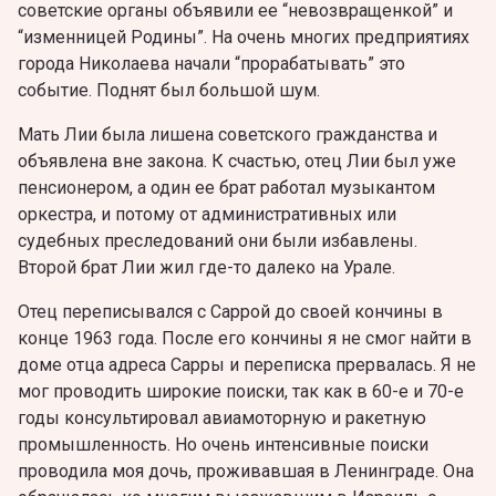
советские органы объявили ее “невозвращенкой” и
“изменницей Родины”. На очень многих предприятиях
города Николаева начали “прорабатывать” это
событие. Поднят был большой шум.
Мать Лии была лишена советского гражданства и
объявлена вне закона. К счастью, отец Лии был уже
пенсионером, а один ее брат работал музыкантом
оркестра, и потому от административных или
судебных преследований они были избавлены.
Второй брат Лии жил где-то далеко на Урале.
Отец переписывался с Саррой до своей кончины в
конце 1963 года. После его кончины я не смог найти в
доме отца адреса Сарры и переписка прервалась. Я не
мог проводить широкие поиски, так как в 60-е и 70-е
годы консультировал авиамоторную и ракетную
промышленность. Но очень интенсивные поиски
проводила моя дочь, проживавшая в Ленинграде. Она