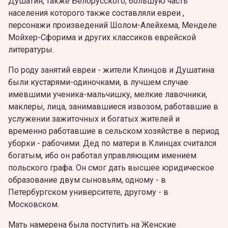
Душатин, также Белорусского, большую часть
населения которого также составляли евреи ,
персонажи произведений Шолом-Алейхема, Менделе
Мойхер-Сфорима и других классиков еврейской
литературы.
По роду занятий евреи - жители Клинцов и Душатина
были кустарями-одиночками, в лучшем случае
имевшими ученика-мальчишку, мелкие лавочники,
маклеры, лица, занимавшиеся извозом, работавшие в
услужении зажиточных и богатых жителей и
временно работавшие в сельском хозяйстве в период
уборки - рабочими. Дед по матери в Клинцах считался
богатым, ибо он работал управляющим имением
польского графа. Он смог дать высшее юридическое
образование двум сыновьям, одному - в
Петербургском университете, другому - в
Московском.
Мать намерена была поступить на Женские