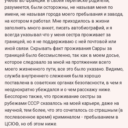
учебы во Франции. В своей переписке родители,
разумеется, были осторожны, не называя меня по
имени, не называя города моего пребывания и завода,
на котором я работал. Мне приходилось в жизни
заполнять много анкет, писать автобиографий, и я
всегда указывал что у меня сестра проживает за
границей, но я не поддерживаю с ней почтовой или
иной связи. Скрывать факт проживания Сарры за
границей было бессмысленно, так как в моем досье,
которое следовало за мной на протяжении всего
моего жизненного пути, все это было указано. Видимо,
служба внутреннего слежения была хорошо
поставлена в советских органах безопасности, в чем я
неоднократно убеждался и о чем расскажу ниже.
Бесспорно также, что проживание сестры за
рубежами СССР сказалось на моей карьере, даже на
научной, тем более, что это сочеталось со страшным (в
послевоенное время) криминалом - пребыванием в
ЦСЮФ, но об этом ниже.