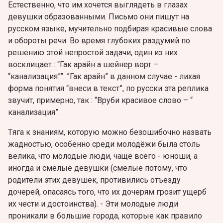
Естественно, что им хочется выглядеть в глазах
девушки образованными. Письмо они пишут на
русском языке, мучительно подбирая красивые слова
и обороты речи. Во время глубоких раздумий по
решению этой непростой задачи, один из них
восклицает : “Гак арайн а шейнер ворт –
“канализация””. ”Гак арайн” в данном случае - лихая
форма понятия “внеси в текст”, по русски эта реплика
звучит, примерно, так : “Вруби красивое словo – “
канализация”.
Tяга к знаниям, которую можно безошибочно назвать
жадностью, особенно среди молодёжи была столь
велика, что молодые люди, чаще всего - юноши, а
иногда и смелые девушки (смелые потому, что
родители этих девушек, противились отъезду
дочерей, опасаясь тoго, что их дочерям грозит ущерб
их чести и достоинства). - Эти молодые люди
проникали в большие города, которые как правило