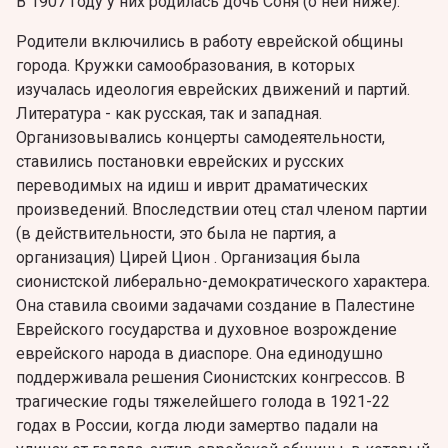
В 1907 году у них родилась дочь Соня (о ней ниже).
Родители включились в работу еврейской общины
города. Кружки самообразования, в которых
изучалась идеология еврейских движений и партий.
Литература - как русская, так и западная.
Oрганизовывались концерты самодеятельности,
ставились постановки еврейских и русских
переводимых на идиш и иврит драматических
произведений. Впоследствии отец стал членом партии
(в действительности, это была не партия, а
организация) Цирей Цион . Организация была
сионистской либерально-демократического характера.
Она ставила своими задачами создание в Палестине
Еврейского государства и духовное возрождение
еврейского народа в диаспоре. Она единодушно
поддерживала решения Сионистских конгрессов. В
трагические годы тяжелейшего голода в 1921-22
годах в России, когда люди замертво падали на