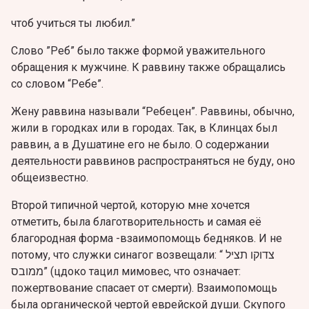
чтоб учиться ты любил.”
Слово ”Реб” было также формой уважительного
обращения к мужчине. К раввину также обращались
со словом “Ребе”.
Жену раввина называли “Ребецен”. Pаввины, обычно,
жили в городках или в городах. Так, в Клинцах был
раввин, а в Душатине его не было. О содержании
деятельности раввинов распространяться не буду, оно
общеизвестно.
Второй типичной чертой, которую мне хочется
отметить, была благотворительность и самая её
благородная форма -взаимопомощь бедняков. И не
потому, что служки синагог возвещали: “ צדוקו תציל
ממובס” (цдоко тацил мимовес, что означает:
пожертвование спасает от смерти). Взаимопомощь
была органической чертой еврейской души. Скупого