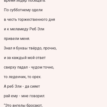
время хедер посещать.”
По субботнему одели
в честь торжественного дня
и к меламеду Реб Эли
привели меня.
Знал я буквы твёрдо, прочно,
и за каждый мой ответ
сверху падал - чудом точно,
то леденчик, то орех.
А реб Эли - да сияет
рай ему - мне говорил:
“Это ангелы бросают,