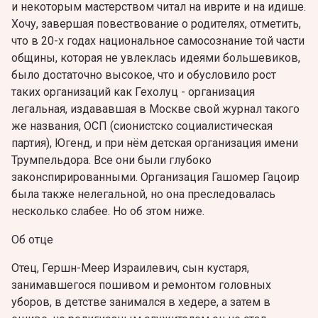
и некоторым мастерством читал на иврите и на идише.
Хочу, завершая повествование о родителях, отметить,
что в 20-х годах национальное самосознание той части
общины, которая не увлеклась идеями большевиков,
было достаточно высокое, что и обусловило рост
таких организаций как Гехолуц - организация
легальная, издававшая в Москве свой журнал такого
же названия, ОСП (сионистско социалистическая
партия), Югенд, и при нём детская организация имени
Трумпельдора. Все они были глубоко
законспирированными. Организация Гашомер Гацоир
была также нелегальной, но она преследовалась
несколько слабее. Но об этом ниже.
Об отце
Отец, Гершн-Меер Израилевич, сын кустаря,
занимавшегося пошивом и ремонтом головных
уборов, в детстве занимался в хедере, а затем в