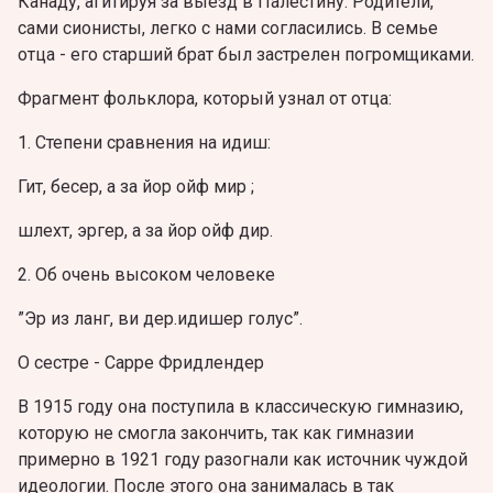
Канаду, агитируя за выезд в Палестину. Родители,
сами сионисты, легко с нами согласились. В семье
отца - его старший брат был застрелен погромщиками.
Фрагмент фольклора, который узнал от отца:
1. Степени сравнения на идиш:
Гит, бесер, а за йор ойф мир ;
шлехт, эргер, а за йор ойф дир.
2. Об очень высоком человеке
”Эр из ланг, ви дер.идишер голус”.
О сестре - Сарре Фридлендер
В 1915 году она поступила в классическую гимназию,
которую не смогла закончить, так как гимназии
примерно в 1921 году разогнали как источник чуждой
идеологии. После этого она занималась в так