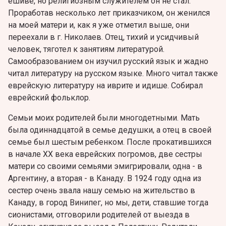
ешиве, но религиозным служителем он не стал.
Проработав несколько лет приказчиком, он женился
на моей матери и, как я уже отметил выше, они
переехали в г. Николаев. Отец, тихий и усидчивый
человек, тяготел к занятиям литературой.
Самообразованием он изучил русский язык и жадно
читал литературу на русском языке. Много читал также
еврейскую литературу на иврите и идише. Собирал
еврейский фольклoр.
Семьи моих родителей были многодетными. Мать
была одиннадцатой в семье дедушки, а отец в своей
семье был шестым ребенком. После прокатившихся
в начале XX века еврейских погромов, две сестры
матери со своими семьями эмигрировали, одна - в
Аргентину, а вторая - в Канаду. В 1924 году одна из
сестер очень звала нашу семью на жительство в
Канаду, в город Винипег, но мы, дети, ставшие тогда
сионистами, отговорили родителей от выезда в