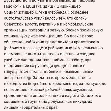
достоинство и вступать в организации “Гашомер
Гацоир” и в ЦСШ (на идиш - Цийойнишер
Социалистишер Югенд Фербанд). Последнее
обстоятельство усиливалось тем, что органы
Советской власти, партийные и комсомольские
организации проводили резкую, бескомпромиссную
социальную дифференциацию. Во всех сферах
общественной жизни представители пролетариата
(рабочего класса), дети рабочих, имели максимально
возможные льготы: доступ в высшие и средние
учебные заведения, при приёме на работу, при
выдвижении на руководящие должности в
государственном, партийном и комсомольском
аппаратах и др. Затем, на втором месте, стояли
выходцы из беднейшего крестьянства, затем кустари,
не имевшие наёмной рабочей силы, служащие,
представители интеллигенции и их дети. Остальные
социальные группы не допускались никуда, их
лишали избирательных прав.